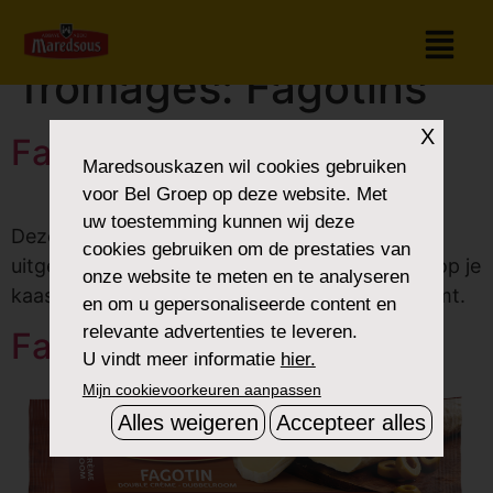
Categorie de
fromages:
Fagotins
X
Fagotin Tradition
Maredsouskazen
wil cookies gebruiken
voor Bel Groep op deze website. Met
uw toestemming kunnen wij deze
Deze buche met rode korst heeft een licht
cookies gebruiken om de prestaties van
uitgesproken smaak. Hij vindt vast een plekje op je
onze website te meten en te analyseren
kaasschotel, waar hij perfect tot zijn recht komt.
en om u gepersonaliseerde content en
relevante advertenties te leveren.
Fagotin Dubbelroom
U vindt meer informatie
hier.
Mijn cookievoorkeuren aanpassen
Alles weigeren
Accepteer alles